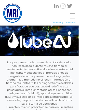
Términos y condiciones
Los programas tradicionales de análisis de aceite
han respaldado durante mucho tiempo el
mantenimiento preventivo al evaluar el estado del
lubricante y detectar los primeros signos de
desgaste de la maquinaria. Sin embargo, estos
programas a menudo no ofrecen información en
tiempo real, datos útiles ni diagnósticos escalables
para flotas de equipos. LubeAI redefine este
paradigma al integrar metodologías clásicas con
inteligencia artificial (IA), aprendizaje automático
(ML) y visualización de inteligencia empresarial (BI)
avanzadas, proporcionando una sólida plataforma
para la toma de decisiones.
El mantenimiento predictivo se basa en un análisis