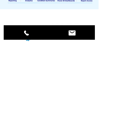
SOCIOS ESTRATÉGICOS
MIEMBRO DE:
065 Daniels Road #1358
ULPGC AGREEMENT -
Winter Garden, FLORIDA
MRI, SPAIN: