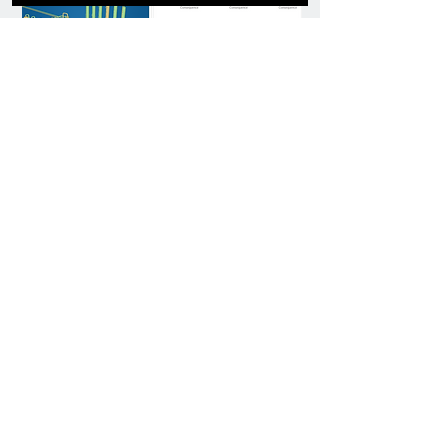
​Servicios Típicos Incluidos
Selección de materiales
Identificación de mecanismos de daño en circuitos y
activos
Análisis y control de corrosión
Estudios de inspección basada en riesgo (RBI)
Evaluaciones de aptitud para el servicio (FFS)
Gestión de integridad mecánica de sistemas
presurizados
Identificación e implementación de Ventanas
Operativas de Integridad (IOW)
Soporte mediante plataformas de software probadas
en la industria
Priorización de riesgos y planes de mitigación
Soporte de integridad mecánica para plantas de
proceso
Gestión de