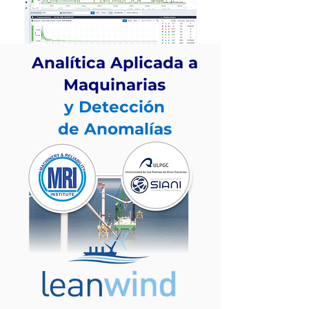
Analítica Aplicada a
Maquinarias
Servicios Típicos
Incluidos:
y
Detección
Análisis de datos de monitoreo de condición
de Anomalías
Análisis de vibraciones básico y avanzado
Análisis de lubricantes y tribología
Inspecciones de termografía infrarroja
Inspecciones por ultrasonido aerotransportado
Soporte para monitoreo remoto
Integración agnóstica de múltiples sistemas de
monitoreo inalámbrico
Desarrollo de arquitecturas CBM/PdM basado en
mejores prácticas de la industria
Diagnóstico multitecnología para equipos rotativos
Análisis de tendencias y prognosis de condición
mecánica