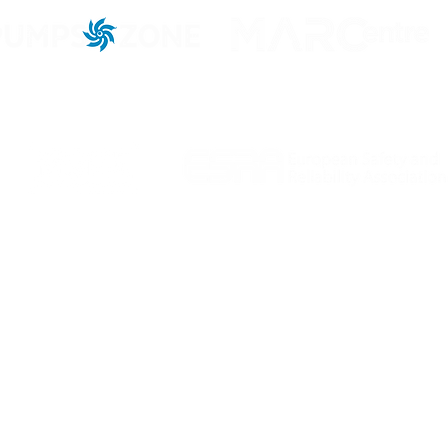
niels Road #1358
14706 S Marketplace Dr.
9
 Garden, FLORIDA 34787
Herriman, UTAH 84096
D
 +1 (321) 316-2465
Office: +1 (713) 410-9538
O
achineryinstitute.org
info@machineryinstitute.org
i
AGREEMENT - MRI, SPAIN:
te of Intelligent Systems and Applications in Engineering (SIANI), Ed