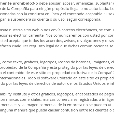
tamente prohibido:
No debe abusar, acosar, amenazar, suplantar o
web de la Compañía para ningún propósito ilegal o no autorizado. L
acionadas con la conducta en línea y el contenido aceptable. Si se
mpañía suspenderá su cuenta o su uso, según corresponda.
sita nuestro sitio web o nos envía correos electrónicos, se com
aciones electrónicamente. Nos comunicaremos con usted por corr
 Usted acepta que todos los acuerdos, avisos, divulgaciones y otr
acen cualquier requisito legal de que dichas comunicaciones se r
o, como texto, gráficos, logotipos, íconos de botones, imágenes, cl
propiedad de la Compañía y está protegido por las leyes de dere
o el contenido de este sitio es propiedad exclusiva de la Compañía
ternacionales. Todo el software utilizado en este sitio es propi
do por las leyes de derechos de autor de los Estados Unidos e in
ability Institute y otros gráficos, logotipos, encabezados de págin
son marcas comerciales, marcas comerciales registradas o imáge
omerciales y la imagen comercial de la empresa no se pueden util
 ninguna manera que pueda causar confusión entre los clientes 