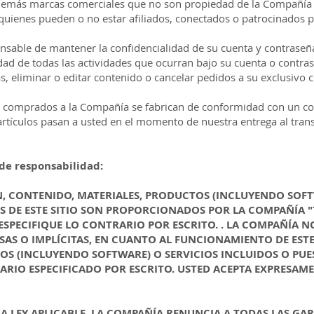
 demás marcas comerciales que no son propiedad de la Compañía y
quienes pueden o no estar afiliados, conectados o patrocinados 
sponsable de mantener la confidencialidad de su cuenta y contraseña
dad de todas las actividades que ocurran bajo su cuenta o contra
s, eliminar o editar contenido o cancelar pedidos a su exclusivo cr
s comprados a la Compañía se fabrican de conformidad con un cont
 artículos pasan a usted en el momento de nuestra entrega al trans
 de responsabilidad:
N, CONTENIDO, MATERIALES, PRODUCTOS (INCLUYENDO SOFT
ÉS DE ESTE SITIO SON PROPORCIONADOS POR LA COMPAÑÍA "
 ESPECIFIQUE LO CONTRARIO POR ESCRITO. . LA COMPAÑÍA 
SAS O IMPLÍCITAS, EN CUANTO AL FUNCIONAMIENTO DE ESTE
S (INCLUYENDO SOFTWARE) O SERVICIOS INCLUIDOS O PUES
ARIO ESPECIFICADO POR ESCRITO. USTED ACEPTA EXPRESAMEN
A LEY APLICABLE, LA COMPAÑÍA RENUNCIA A TODAS LAS GARA