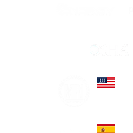
MIEMBRO DE:
065 Da
Winter
Office:
dayo@m
ULPGC 
Institu