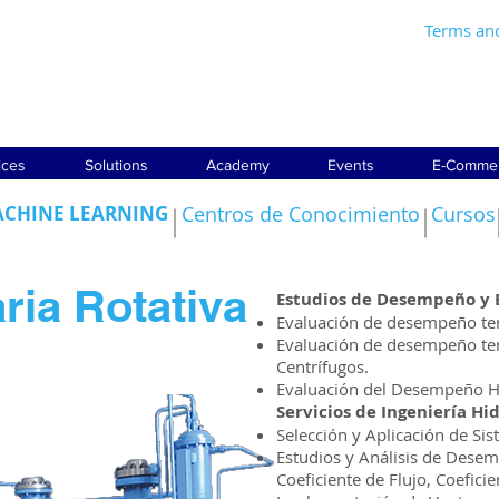
Terms an
ices
Solutions
Academy
Events
E-Comme
CHINE LEARNING
Centros de Conocimiento
Cursos
ria Rotativa
Estudios de Desempeño y E
Evaluación de desempeño te
Evaluación de desempeño t
Centrífugos.
Evaluación del Desempeño H
Servicios de Ingeniería Hi
Selección y Aplicación de S
Estudios y Análisis de Desem
Coeficiente de Flujo, Coefici