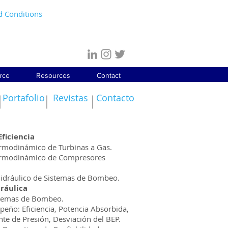
d Conditions
rce
Resources
Contact
Portafolio
Revistas
Contacto
ficiencia
rmodinámico de Turbinas a Gas.
ermodinámico de Compresores
idráulico de Sistemas de Bombeo.
dráulica
istemas de Bombeo.
peño: Eficiencia, Potencia Absorbida,
ente de Presión, Desviación del BEP.