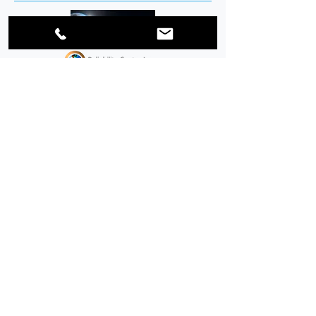
Los problemas de suministro de gas
aguas arriba presentan nuevos desafíos
para los operadores de gasoductos de
gas natural. Estos problemas de
suministro incluyen la variabilidad en
las composiciones del gas, la limpieza y
el procesamiento del gas y el aumento