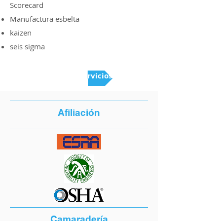
Scorecard
Manufactura esbelta
kaizen
seis sigma
Volver a Servicios
Afiliación
Camaradería